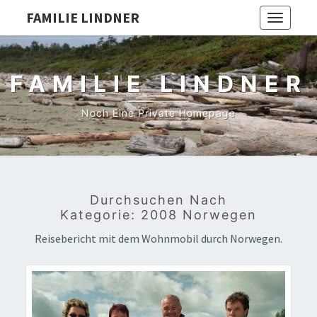
FAMILIE LINDNER
Toggle
navigati
FAMILIE LINDNER
Noch Eine Private Homepage
Durchsuchen Nach
Kategorie:
2008 Norwegen
Reisebericht mit dem Wohnmobil durch Norwegen.