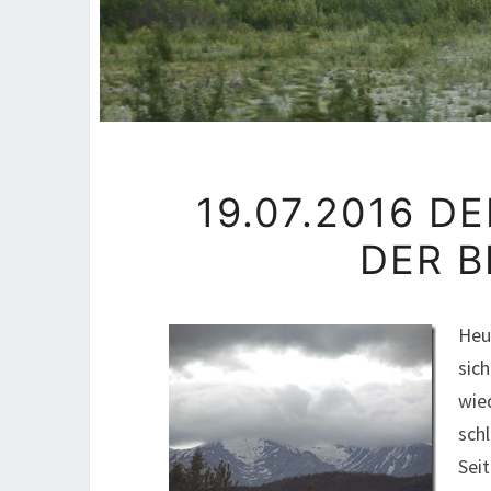
19.07.2016 D
DER B
Heu
sic
wie
sch
Sei