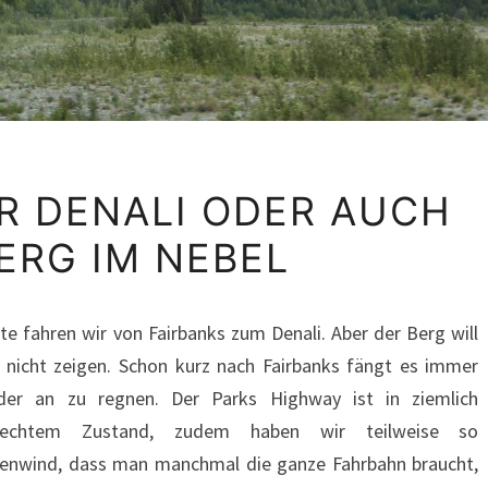
19.07.2016
ER DENALI ODER AUCH
DER
ERG IM NEBEL
DENALI
ODER
AUCH
te fahren wir von Fairbanks zum Denali. Aber der Berg will
DER
h nicht zeigen. Schon kurz nach Fairbanks fängt es immer
BERG
der an zu regnen. Der Parks Highway ist in ziemlich
IM
lechtem Zustand, zudem haben wir teilweise so
NEBEL
tenwind, dass man manchmal die ganze Fahrbahn braucht,