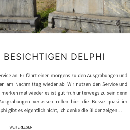
1.10.2025
IR BESICHTIGEN DELPHI
WIR
BESICHTIGEN
ervice an. Er fährt einen morgens zu den Ausgrabungen und
DELPHI
en am Nachmittag wieder ab. Wir nutzen den Service und
ir merken mal wieder es ist gut früh unterwegs zu sein denn
usgrabungen verlassen rollen hier die Busse quasi im
phi gibt es eigentlich nicht, ich denke die Bilder zeigen…
WEITERLESEN
WEITERLESEN