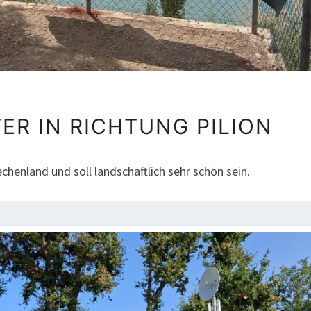
26.9.2025
TER IN RICHTUNG PILION
WEITER
IN
iechenland und soll landschaftlich sehr schön sein.
RICHTUNG
PILION